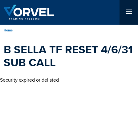
Salta
al
contenuto
principale
Briciole
Home
di
B SELLA TF RESET 4/6/31
pane
SUB CALL
Security expired or delisted