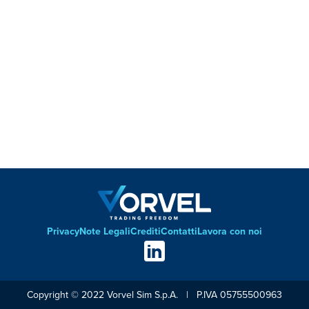
Footer
Privacy
Note Legali
Crediti
Contatti
Lavora con noi
Social
links
Copyright © 2022 Vorvel Sim S.p.A. | P.IVA 05755500963