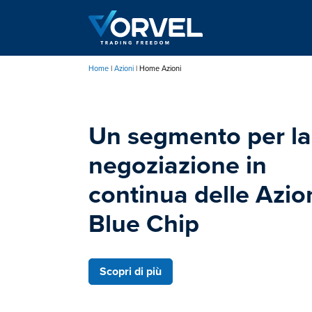
Salta
al
contenuto
principale
Home
Azioni
Home Azioni
Briciole
di
Un segmento ad as
Un segmento per la
pane
settimanale che
negoziazione in
migliora la
continua delle Azio
trasparenza e la
Blue Chip
liquidità
Scopri di più
Scopri di più