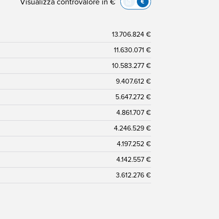
Visualizza controvalore in €
13.706.824 €
11.630.071 €
10.583.277 €
9.407.612 €
5.647.272 €
4.861.707 €
4.246.529 €
4.197.252 €
4.142.557 €
3.612.276 €