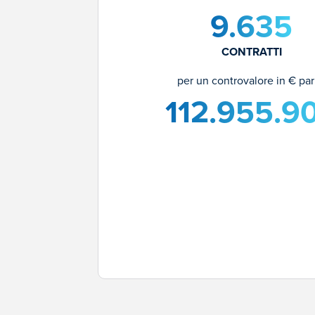
9.635
CONTRATTI
per un controvalore in € par
112.955.9