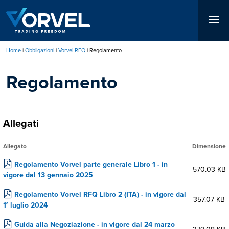
Salta
al
contenuto
principale
Home
Obbligazioni
Vorvel RFQ
Regolamento
Briciole
Regolamento
di
pane
Allegati
Allegato
Dimensione
Regolamento Vorvel parte generale Libro 1 - in
570.03 KB
vigore dal 13 gennaio 2025
Regolamento Vorvel RFQ Libro 2 (ITA) - in vigore dal
357.07 KB
1° luglio 2024
Guida alla Negoziazione - in vigore dal 24 marzo