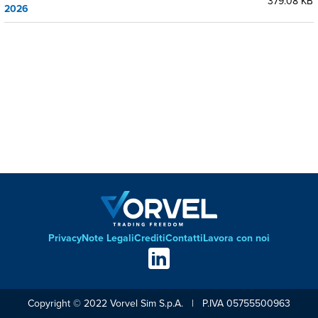
379.08 KB
2026
Privacy
Note Legali
Crediti
Contatti
Lavora con noi
Footer
Social
links
Copyright © 2022 Vorvel Sim S.p.A. | P.IVA 05755500963