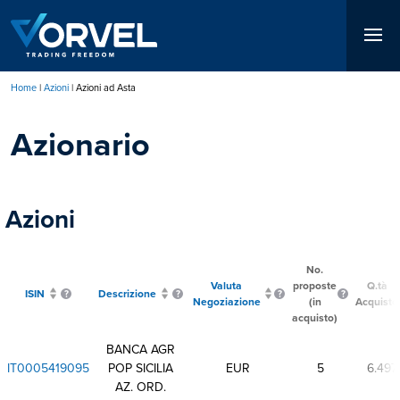
Salta
al
contenuto
principale
Home
Azioni
Azioni ad Asta
Briciole
Azionario
di
pane
Azioni
No.
Valuta
proposte
Q.tà
ISIN
Descrizione
Negoziazione
(in
Acquisto
acquisto)
BANCA AGR
IT0005419095
POP SICILIA
EUR
5
6.497
AZ. ORD.