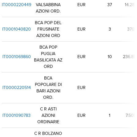
IT0000220449
VALSABBINA
EUR
37
14.289
AZIONI ORD.
BCA POP DEL
IT0001040820
FRUSINATE
EUR
3
370
AZIONI ORD
BCA POP
PUGLIA
IT0001069860
EUR
10
236.80
BASILICATA AZ
ORD
BCA
POPOLARE DI
IT0000220514
EUR
BARI AZIONI
ORD.
C R ASTI
IT0001090783
AZIONI
EUR
1
7.500
ORDINARIE
C R BOLZANO