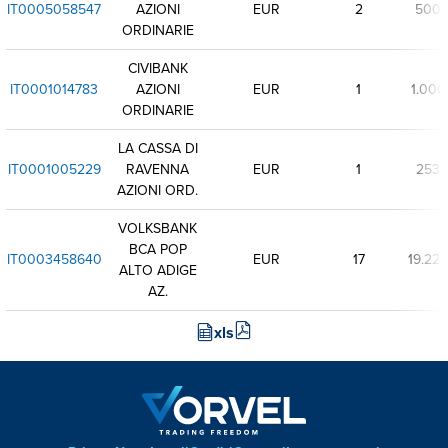
IT0005058547
AZIONI
EUR
2
500
ORDINARIE
CIVIBANK
IT0001014783
AZIONI
EUR
1
1.000
ORDINARIE
LA CASSA DI
IT0001005229
RAVENNA
EUR
1
253
AZIONI ORD.
VOLKSBANK
BCA POP
IT0003458640
EUR
17
19.224
ALTO ADIGE
AZ.
xls