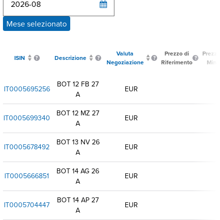
Mese selezionato
Valuta
Prezzo di
Prezz
ISIN
Descrizione
Negoziazione
Riferimento
Min
BOT 12 FB 27
IT0005695256
EUR
A
BOT 12 MZ 27
IT0005699340
EUR
A
BOT 13 NV 26
IT0005678492
EUR
A
BOT 14 AG 26
IT0005666851
EUR
A
BOT 14 AP 27
IT0005704447
EUR
A