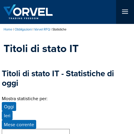
Salta
al
contenuto
principale
Home
Obbligazioni
Vorvel RFQ
Statistiche
Briciole
Titoli di stato IT
di
pane
Titoli di stato IT - Statistiche di
oggi
Mostra statistiche per:
Oggi
Ieri
Mese corrente