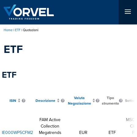
Salta
al
contenuto
principale
Home
ETF
Quotazioni
Briciole
ETF
di
pane
ETF
Valuta
Tipo
ISIN
Descrizione
Sottos
Negoziazione
strumento
FAM Active
MSCI 
Collection
Cli
IE000WP5CFM2
Megatrends
EUR
ETF
Pa