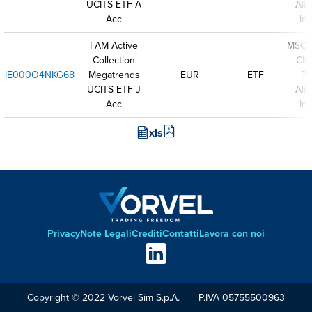
UCITS ETF A
Ali
Acc
In
FAM Active
MSCI 
Collection
Cli
IE000O4NKG68
Megatrends
EUR
ETF
Pa
UCITS ETF J
Ali
Acc
In
xls
Privacy
Note Legali
Crediti
Contatti
Lavora con noi
Footer
Social
links
Copyright © 2022 Vorvel Sim S.p.A. | P.IVA 05755500963