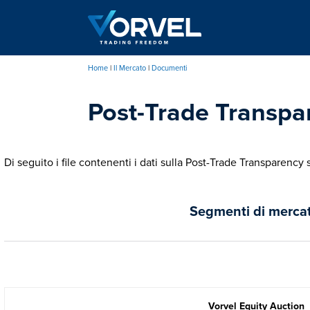
Salta
al
contenuto
principale
Home
Il Mercato
Documenti
Briciole
Post-Trade Transpa
di
pane
Di seguito i file contenenti i dati sulla Post-Trade Transparen
Segmenti di merca
Vorvel Equity Auction