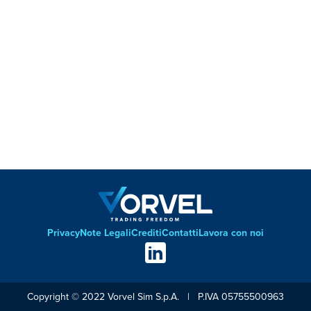
Privacy
Note Legali
Crediti
Contatti
Lavora con noi
Footer
Social
links
Copyright © 2022 Vorvel Sim S.p.A. | P.IVA 05755500963