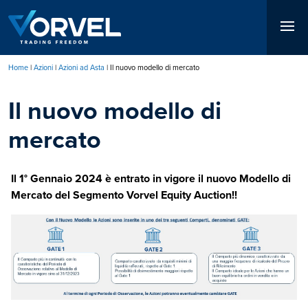
Salta
al
contenuto
principale
Home
Azioni
Azioni ad Asta
Il nuovo modello di mercato
Briciole
Il nuovo modello di
di
pane
mercato
Il 1° Gennaio 2024 è entrato in vigore il nuovo Modello di
Mercato del Segmento Vorvel Equity Auction!!
Immagine