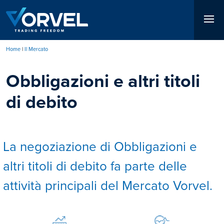
Salta
al
contenuto
principale
Home
Il Mercato
Briciole
Obbligazioni e altri titoli
di
pane
di debito
La negoziazione di Obbligazioni e
altri titoli di debito fa parte delle
attività principali del Mercato Vorvel.