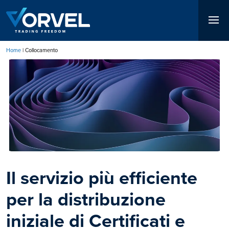
Salta
al
contenuto
principale
Home
Collocamento
Briciole
Immagine
di
pane
Il servizio più efficiente
per la distribuzione
iniziale di Certificati e