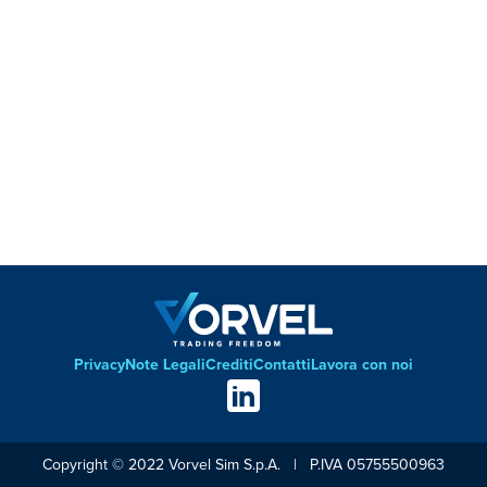
Privacy
Note Legali
Crediti
Contatti
Lavora con noi
Footer
Social
links
Copyright © 2022 Vorvel Sim S.p.A. | P.IVA 05755500963