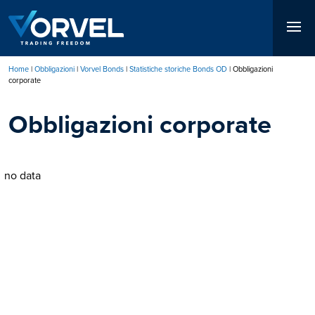
Salta
al
contenuto
principale
Home
Obbligazioni
Vorvel Bonds
Statistiche storiche Bonds OD
Obbligazioni
corporate
Briciole
di
Obbligazioni corporate
pane
no data