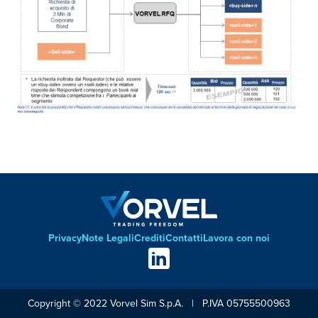
Privacy
Note Legali
Crediti
Contatti
Lavora con noi
Footer
Social
links
Copyright © 2022 Vorvel Sim S.p.A. | P.IVA 05755500963