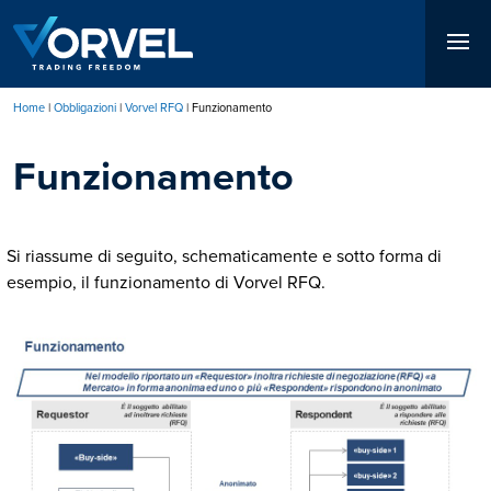
Salta
al
contenuto
principale
Home
Obbligazioni
Vorvel RFQ
Funzionamento
Briciole
Funzionamento
di
pane
Si riassume di seguito, schematicamente e sotto forma di
esempio, il funzionamento di Vorvel RFQ.