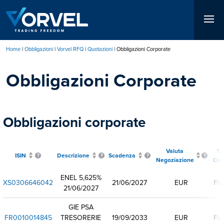
Salta
al
contenuto
principale
Home
Obbligazioni
Vorvel RFQ
Quotazioni
Obbligazioni Corporate
Briciole
Obbligazioni Corporate
di
pane
Obbligazioni corporate
Valuta
Ti
ISIN
Descrizione
Scadenza
Negoziazione
Ced
ENEL 5,625%
XS0306646042
21/06/2027
EUR
Fix
21/06/2027
GIE PSA
FR0010014845
TRESORERIE
19/09/2033
EUR
Fix