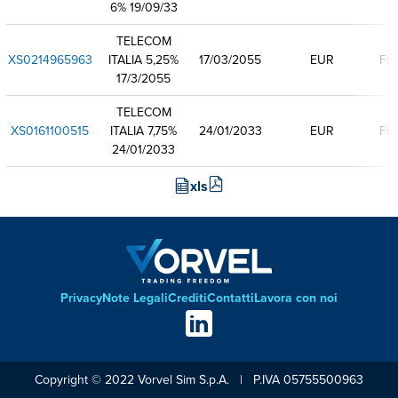
6% 19/09/33
TELECOM
XS0214965963
ITALIA 5,25%
17/03/2055
EUR
Fix
17/3/2055
TELECOM
XS0161100515
ITALIA 7,75%
24/01/2033
EUR
Fix
24/01/2033
xls
Privacy
Note Legali
Crediti
Contatti
Lavora con noi
Footer
Social
links
Copyright © 2022 Vorvel Sim S.p.A. | P.IVA 05755500963