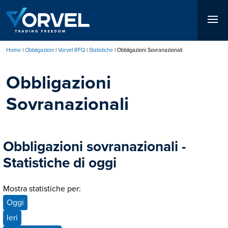
Salta
al
contenuto
principale
Home
Obbligazioni
Vorvel RFQ
Statistiche
Obbligazioni Sovranazionali
Briciole
Obbligazioni
di
pane
Sovranazionali
Obbligazioni sovranazionali -
Statistiche di oggi
Mostra statistiche per:
Oggi
Ieri