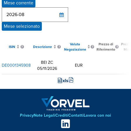
Mese corrente
Mese selezionato
Valuta
Prezzo di
Prezz
ISIN
Descrizione
Negoziazione
Riferimento
Min
BEI ZC
DE0001345908
EUR
05/11/2026
xls
Privacy
Note Legali
Crediti
Contatti
Lavora con noi
Footer
Social