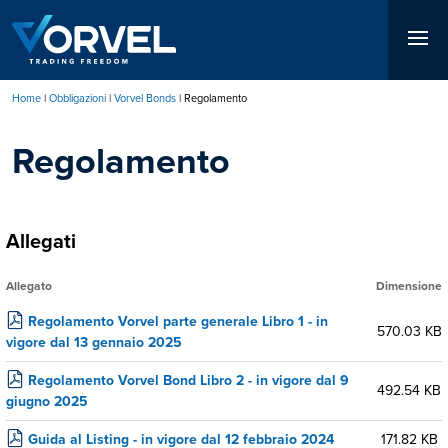
Salta
al
contenuto
principale
Home
Obbligazioni
Vorvel Bonds
Regolamento
Briciole
Regolamento
di
pane
Allegati
Allegato
Dimensione
Regolamento Vorvel parte generale Libro 1 - in
570.03 KB
vigore dal 13 gennaio 2025
Regolamento Vorvel Bond Libro 2 - in vigore dal 9
492.54 KB
giugno 2025
Guida al Listing - in vigore dal 12 febbraio 2024
171.82 KB