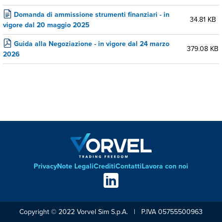
Domanda di ammissione strumenti finanziari - in
34.81 KB
vigore dal 20 maggio 2025
Guida alla Negoziazione - in vigore dal 24 marzo
379.08 KB
2026
Privacy
Note Legali
Crediti
Contatti
Lavora con noi
Footer
Social
links
Copyright © 2022 Vorvel Sim S.p.A. | P.IVA 05755500963