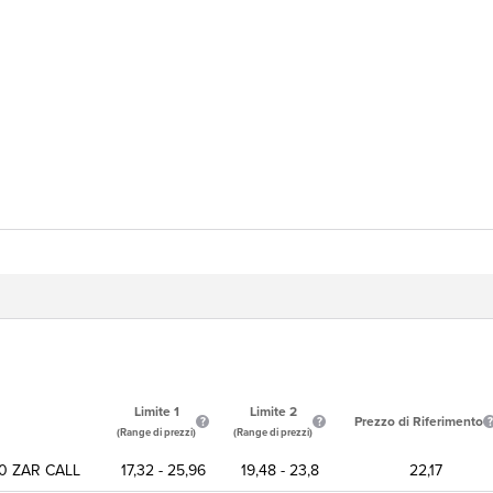
Limite 1
Limite 2
Prezzo di Riferimento
(Range di prezzi)
(Range di prezzi)
40 ZAR CALL
17,32 - 25,96
19,48 - 23,8
22,17