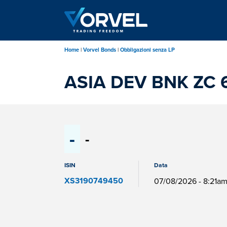
Salta
al
contenuto
principale
Home
Vorvel Bonds
Obbligazioni senza LP
ASIA DEV BNK ZC 
-
-
ISIN
Data
XS3190749450
07/08/2026 - 8:21a