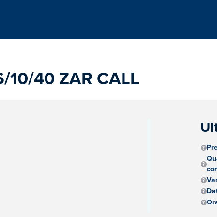
6/10/40 ZAR CALL
Ul
Pre
Qua
con
m
Va
Dat
Ora