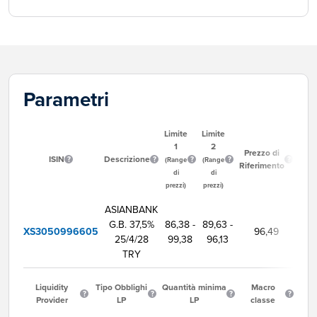
Parametri
Limite
Limite
1
2
Ora
Prezzo di
ISIN
Descrizione
Inizi
(Range
(Range
Riferimento
Neg
di
di
prezzi)
prezzi)
ASIANBANK
G.B. 37,5%
86,38 -
89,63 -
XS3050996605
96,49
9:
25/4/28
99,38
96,13
TRY
Liquidity
Tipo Obblighi
Quantità minima
Macro
Provider
LP
LP
classe