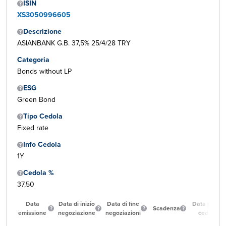
ISIN
XS3050996605
Descrizione
ASIANBANK G.B. 37,5% 25/4/28 TRY
Categoria
Bonds without LP
ESG
Green Bond
Tipo Cedola
Fixed rate
Info Cedola
1Y
Cedola %
37,50
Data
Data di inizio
Data di fine
Data prima
Scadenza
emissione
negoziazione
negoziazioni
cedola