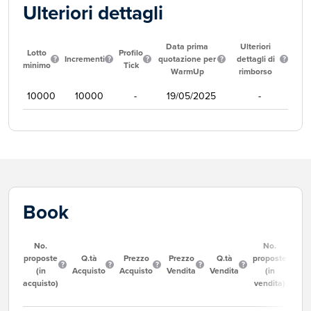
Ulteriori dettagli
Data prima
Ulteriori
Lotto
Profilo
Incrementi
quotazione per
dettagli di
minimo
Tick
WarmUp
rimborso
10000
10000
-
19/05/2025
-
Book
No.
No.
proposte
Q.tà
Prezzo
Prezzo
Q.tà
proposte
(in
Acquisto
Acquisto
Vendita
Vendita
(in
acquisto)
vendita)