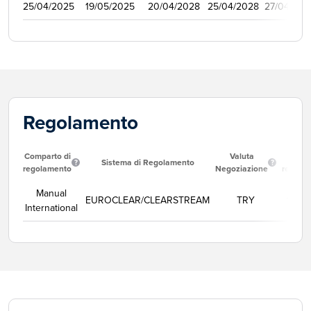
25/04/2025
19/05/2025
20/04/2028
25/04/2028
27/04/202
Regolamento
Comparto di
Valuta
Data
Sistema di Regolamento
regolamento
Negoziazione
regola
Manual
EUROCLEAR/CLEARSTREAM
TRY
11/08
International