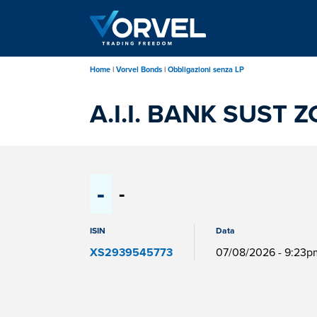
Salta
al
contenuto
principale
Home
Vorvel Bonds
Obbligazioni senza LP
A.I.I. BANK SUST Z
-
-
ISIN
Data
XS2939545773
07/08/2026 - 9:23p