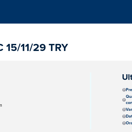
C 15/11/29 TRY
Ul
Pre
Qua
con
m
Va
Dat
Ora