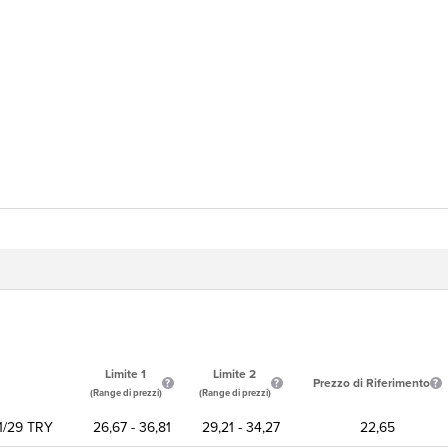
Limite 1
Limite 2
Prezzo di Riferimento
(Range di prezzi)
(Range di prezzi)
11/29 TRY
26,67 - 36,81
29,21 - 34,27
22,65