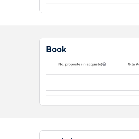
Book
No. proposte (in acquisto)
Q.tà A