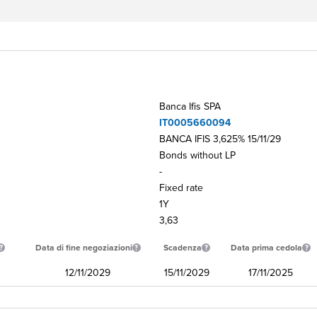
Banca Ifis SPA
IT0005660094
BANCA IFIS 3,625% 15/11/29
Bonds without LP
-
Fixed rate
1Y
3,63
Data di fine negoziazioni
Scadenza
Data prima cedola
12/11/2029
15/11/2029
17/11/2025