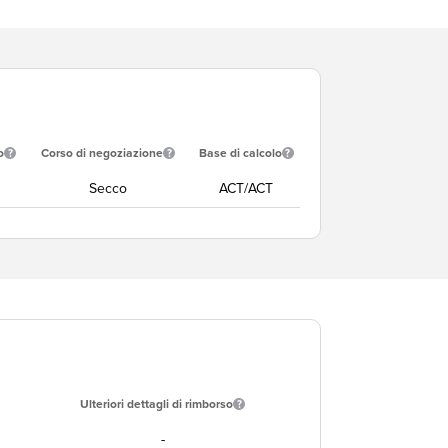
o
Corso di negoziazione
Base di calcolo
Secco
ACT/ACT
Ulteriori dettagli di rimborso
-