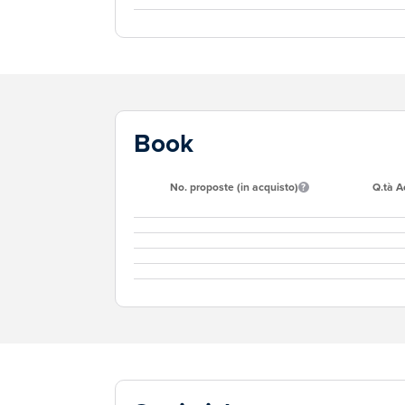
Book
No. proposte (in acquisto)
Q.tà A