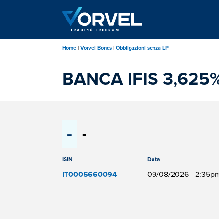
Salta
al
contenuto
principale
Home
Vorvel Bonds
Obbligazioni senza LP
BANCA IFIS 3,625%
-
-
ISIN
Data
IT0005660094
09/08/2026 - 2:35p