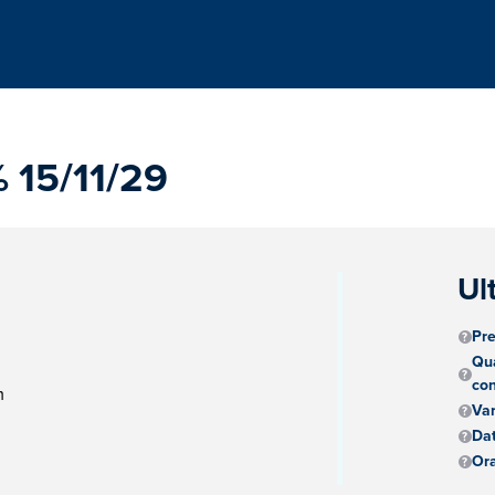
 15/11/29
Ul
Pre
Qua
con
m
Va
Dat
Ora