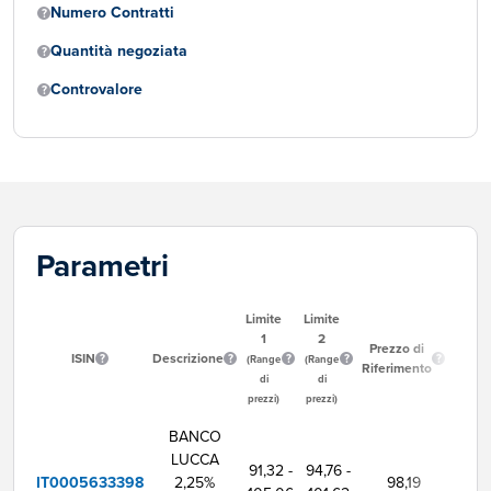
Numero Contratti
Quantità negoziata
Controvalore
Parametri
Limite
Limite
1
2
Ora
Prezzo di
ISIN
Descrizione
Inizio
(Range
(Range
Riferimento
Neg
di
di
prezzi)
prezzi)
BANCO
LUCCA
91,32 -
94,76 -
IT0005633398
2,25%
98,19
9:0