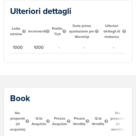
Ulteriori dettagli
Data prima
Ulteriori
Lotto
Profilo
Incrementi
quotazione per
dettagli di
minimo
Tick
WarmUp
rimborso
1000
1000
-
-
-
Book
No.
No.
proposte
Q.tà
Prezzo
Prezzo
Q.tà
proposte
(in
Acquisto
Acquisto
Vendita
Vendita
(in
acquisto)
vendita)