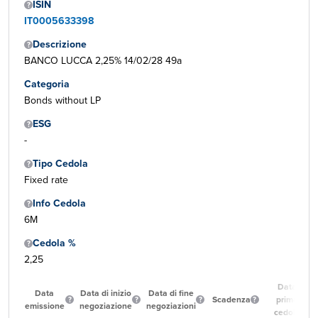
ISIN
IT0005633398
Descrizione
BANCO LUCCA 2,25% 14/02/28 49a
Categoria
Bonds without LP
ESG
-
Tipo Cedola
Fixed rate
Info Cedola
6M
Cedola %
2,25
Data
Data
Data di inizio
Data di fine
Scadenza
prima
emissione
negoziazione
negoziazioni
cedola