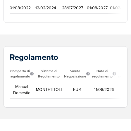
01/08/2022
12/02/2024
28/07/2027
01/08/2027
01/02/2023
Regolamento
Comparto di
Sistema di
Valuta
Data di
Corso
regolamento
Regolamento
Negoziazione
regolamento
negozi
Manual
MONTETITOLI
EUR
11/08/2026
Se
Domestic