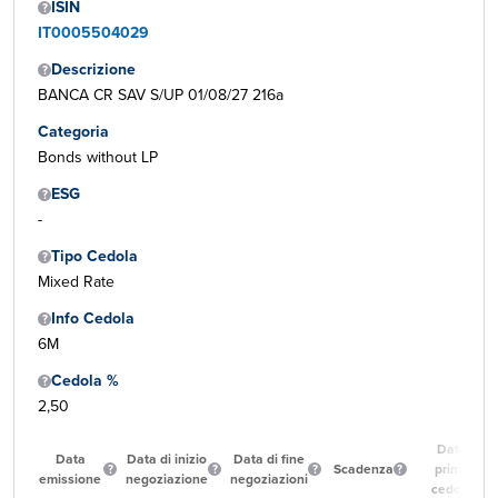
ISIN
IT0005504029
Descrizione
BANCA CR SAV S/UP 01/08/27 216a
Categoria
Bonds without LP
ESG
-
Tipo Cedola
Mixed Rate
Info Cedola
6M
Cedola %
2,50
Data
Data
Data di inizio
Data di fine
Scadenza
prima
emissione
negoziazione
negoziazioni
cedola