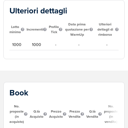
Ulteriori dettagli
Data prima
Ulteriori
Lotto
Profilo
Incrementi
quotazione per
dettagli di
minimo
Tick
WarmUp
rimborso
1000
1000
-
-
-
Book
No.
No.
proposte
Q.tà
Prezzo
Prezzo
Q.tà
proposte
(in
Acquisto
Acquisto
Vendita
Vendita
(in
acquisto)
vendita)