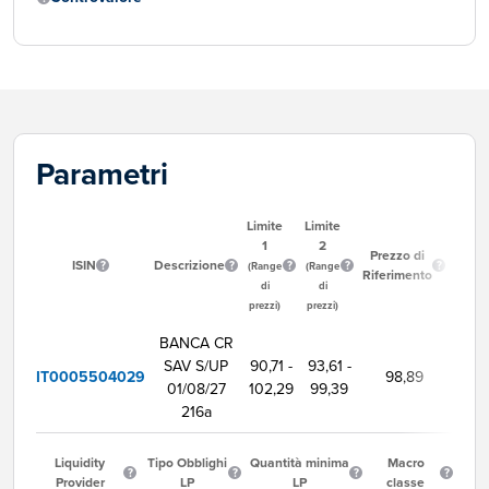
Parametri
Limite
Limite
1
2
Ora
Prezzo di
ISIN
Descrizione
Inizio
(Range
(Range
Riferimento
Neg
di
di
prezzi)
prezzi)
BANCA CR
SAV S/UP
90,71 -
93,61 -
IT0005504029
98,89
9:0
01/08/27
102,29
99,39
216a
Liquidity
Tipo Obblighi
Quantità minima
Macro
Provider
LP
LP
classe