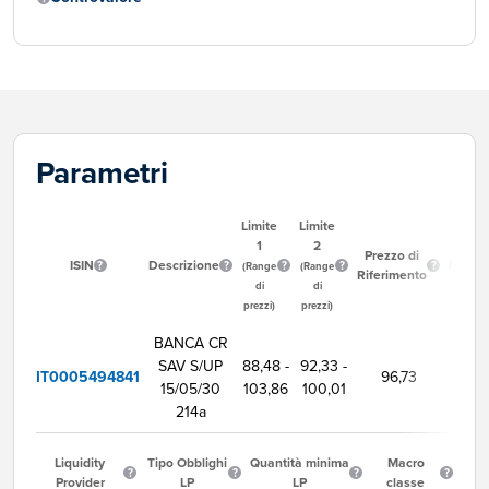
Parametri
Limite
Limite
1
2
Ora
Prezzo di
ISIN
Descrizione
Inizio
(Range
(Range
Riferimento
Neg
di
di
prezzi)
prezzi)
BANCA CR
SAV S/UP
88,48 -
92,33 -
IT0005494841
96,73
9:00
15/05/30
103,86
100,01
214a
Liquidity
Tipo Obblighi
Quantità minima
Macro
Provider
LP
LP
classe