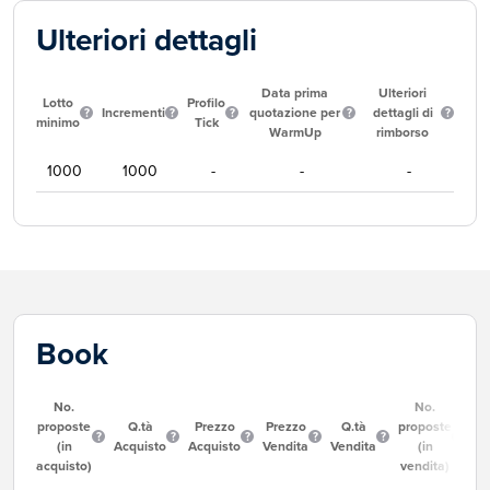
Ulteriori dettagli
Data prima
Ulteriori
Lotto
Profilo
Incrementi
quotazione per
dettagli di
minimo
Tick
WarmUp
rimborso
1000
1000
-
-
-
Book
No.
No.
proposte
Q.tà
Prezzo
Prezzo
Q.tà
proposte
(in
Acquisto
Acquisto
Vendita
Vendita
(in
acquisto)
vendita)