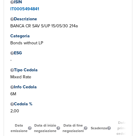
ISIN
IT0005494841
Descrizione
BANCA CR SAV S/UP 15/05/30 214a
Categoria
Bonds without LP
ESG
-
Tipo Cedola
Mixed Rate
Info Cedola
6M
Cedola %
2,00
Data
Data
Data di inizio
Data di fine
Scadenza
prima
emissione
negoziazione
negoziazioni
cedola