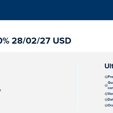
0% 28/02/27 USD
Ul
Pre
Qua
con
m
Va
Dat
Ora