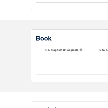
Book
No. proposte (in acquisto)
Q.tà A