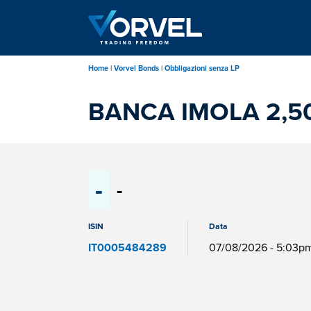
Salta
al
contenuto
principale
Home
Vorvel Bonds
Obbligazioni senza LP
BANCA IMOLA 2,5
-
-
ISIN
Data
IT0005484289
07/08/2026 - 5:03p