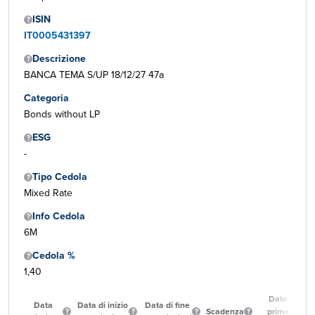
ISIN
IT0005431397
Descrizione
BANCA TEMA S/UP 18/12/27 47a
Categoria
Bonds without LP
ESG
-
Tipo Cedola
Mixed Rate
Info Cedola
6M
Cedola %
1,40
Data
Data
Data di inizio
Data di fine
Scadenza
prima