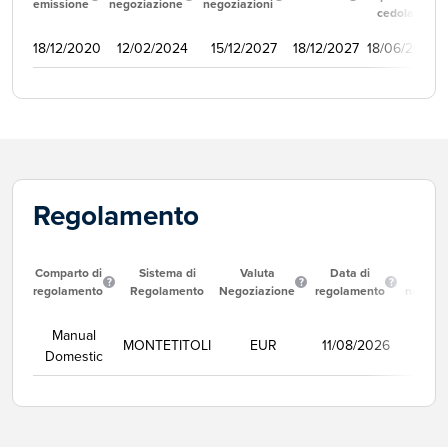
emissione
negoziazione
negoziazioni
cedola
18/12/2020
12/02/2024
15/12/2027
18/12/2027
18/06/2021
Regolamento
Comparto di
Sistema di
Valuta
Data di
Corso
regolamento
Regolamento
Negoziazione
regolamento
negozi
Manual
MONTETITOLI
EUR
11/08/2026
Se
Domestic