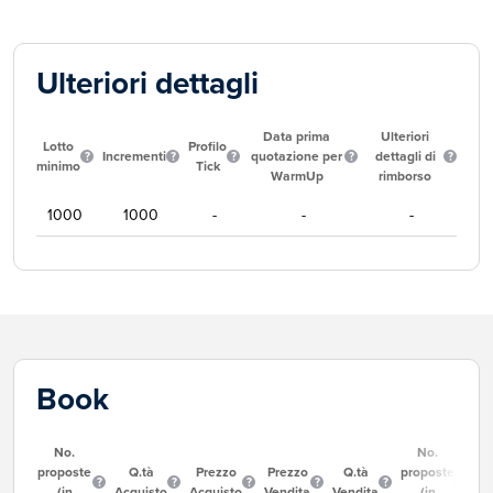
Ulteriori dettagli
Data prima
Ulteriori
Lotto
Profilo
Incrementi
quotazione per
dettagli di
minimo
Tick
WarmUp
rimborso
1000
1000
-
-
-
Book
No.
No.
proposte
Q.tà
Prezzo
Prezzo
Q.tà
proposte
(in
Acquisto
Acquisto
Vendita
Vendita
(in