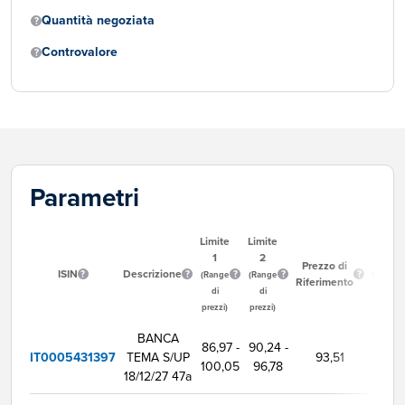
Quantità negoziata
Controvalore
Parametri
Limite
Limite
1
2
Ora
Prezzo di
ISIN
Descrizione
Inizio
(Range
(Range
Riferimento
Neg
di
di
prezzi)
prezzi)
BANCA
86,97 -
90,24 -
IT0005431397
TEMA S/UP
93,51
9:00
100,05
96,78
18/12/27 47a