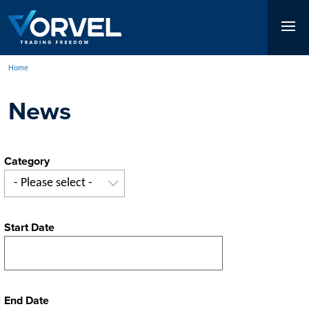
Skip
to
main
content
Home
Breadcrumb
News
Category
- Please select -
Start Date
End Date