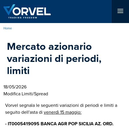
Salta
al
contenuto
principale
Home
Briciole
Mercato azionario
di
pane
variazioni di periodi,
limiti
18/05/2026
Modifica Limiti/Spread
Vorvel segnala le seguenti variazioni di periodi e limiti a
seguito dell'asta di
venerdì 15 maggio:
- IT0005419095 BANCA AGR POP SICILIA AZ. ORD.