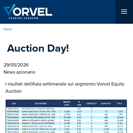
Salta
al
contenuto
principale
Home
Briciole
Auction Day!
di
pane
29/05/2026
News azionario
I risultati dell'Asta settimanale sul segmento Vorvel Equity
Auction