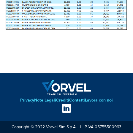
Privacy
Note Legali
Crediti
Contatti
Lavora con noi
Footer
Social
links
Copyright © 2022 Vorvel Sim S.p.A. | P.IVA 05755500963