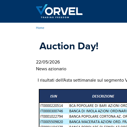
Salta
al
contenuto
principale
Home
Briciole
Auction Day!
di
pane
22/05/2026
News azionario
I risultati dell'Asta settimanale sul segmento