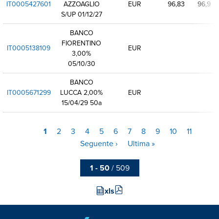
IT0005427601
AZZOAGLIO
EUR
96,83
96,9
S/UP 01/12/27
BANCO
FIORENTINO
IT0005138109
EUR
3,00%
05/10/30
BANCO
IT0005671299
LUCCA 2,00%
EUR
15/04/29 50a
Pagina
1
Pagina
2
Pagina
3
Pagina
4
Pagina
5
Pagina
6
Pagina
7
Pagina
8
Pagina
9
Pagina
10
Pagina
11
Pagin
Paginazione
attuale
succe
Seguente ›
Ultima
Ultima »
pagina
1 - 50
/ 509
xls