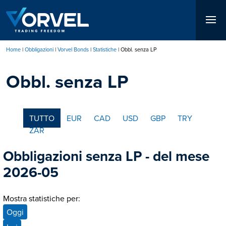
Salta
al
contenuto
principale
Home
Obbligazioni
Vorvel Bonds
Statistiche
Obbl. senza LP
Briciole
Obbl. senza LP
di
pane
TUTTO
EUR
CAD
USD
GBP
TRY
ZAR
Obbligazioni senza LP - del mese
2026-05
Mostra statistiche per:
Oggi