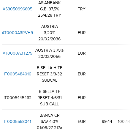
ASIANBANK
XS3050996605
G.B. 37,5%
TRY
25/4/28 TRY
AUSTRIA
AT0000A3RVH9
3,20%
EUR
20/02/2036
AUSTRIA 3,75%
AT0000A3T279
EUR
20/03/2056
B SELLA H TF
IT0005484016
RESET 3/3/32
EUR
SUBCAL
B SELLA TF
IT0005445462
RESET 4/6/31
EUR
SUB CALL
BANCA CR
IT0005558041
SAV 4,0%
EUR
99,44
100,44
01/09/27 217a