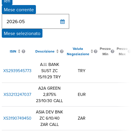
Ieri
Mese corrente
Mese selezionato
Valuta
Prezzo
Prezzo
ISIN
Descrizione
Negoziazione
Min
Max
A.I.I. BANK
XS2939545773
SUST ZC
TRY
15/11/29 TRY
A2A GREEN
XS3213247037
2,875%
EUR
23/10/30 CALL
ASIA DEV BNK
XS3190749450
ZC 6/10/40
ZAR
ZAR CALL