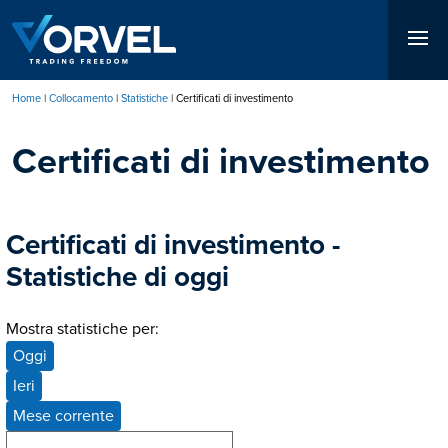
Salta
al
contenuto
principale
Home
Collocamento
Statistiche
Certificati di investimento
Briciole
Certificati di investimento
di
pane
Certificati di investimento -
Statistiche di oggi
Mostra statistiche per:
Oggi
Ieri
Mese corrente