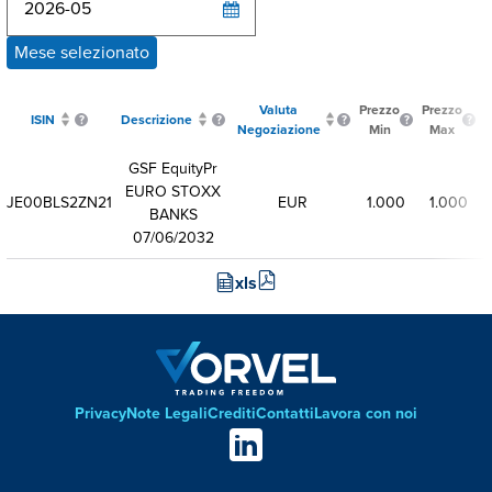
Mese selezionato
Valuta
Prezzo
Prezzo
P
ISIN
Descrizione
Negoziazione
Min
Max
GSF EquityPr
EURO STOXX
JE00BLS2ZN21
EUR
1.000
1.000
BANKS
07/06/2032
xls
Privacy
Note Legali
Crediti
Contatti
Lavora con noi
Footer
Social