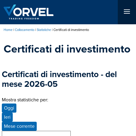
Salta
al
contenuto
principale
Home
Collocamento
Statistiche
Certificati di investimento
Briciole
Certificati di investimento
di
pane
Certificati di investimento - del
mese 2026-05
Mostra statistiche per:
Oggi
Ieri
Mese corrente