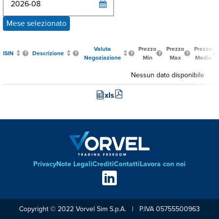
Mese selezionato
Valuta
Prezzo
Prezzo
Prezzo
ISIN
Descrizione
Negoziazione
Min
Max
Medio
Nessun dato disponibile
xls
Privacy
Note Legali
Crediti
Contatti
Lavora con noi
Footer
Social
links
Copyright © 2022 Vorvel Sim S.p.A. | P.IVA 05755500963