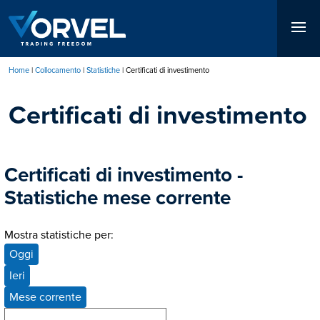
Salta
al
contenuto
principale
Home
Collocamento
Statistiche
Certificati di investimento
Briciole
Certificati di investimento
di
pane
Certificati di investimento -
Statistiche mese corrente
Mostra statistiche per:
Oggi
Ieri
Mese corrente