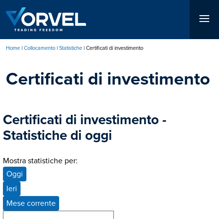
Salta
al
contenuto
principale
Home
Collocamento
Statistiche
Certificati di investimento
Briciole
Certificati di investimento
di
pane
Certificati di investimento -
Statistiche di oggi
Mostra statistiche per:
Oggi
Ieri
Mese corrente